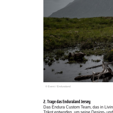
© Event
/
Enduraland
2. Trage das Enduraland Jersey
Das Endura Custom Team, das in Livings
Trikot entworfen, um seine Design- und