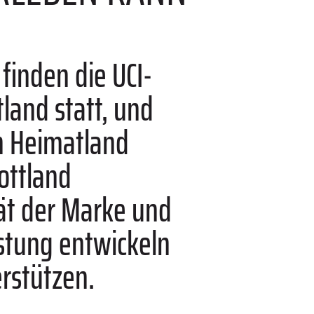
finden die UCI-
land statt, und
m Heimatland
ottland
tät der Marke und
üstung entwickeln
erstützen.