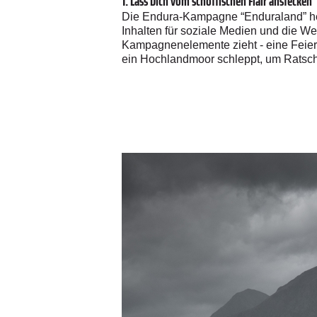
1. Lass Dich vom schottischen Flair anstecken
Die Endura-Kampagne “Enduraland” heiß
Inhalten für soziale Medien und die We
Kampagnenelemente zieht - eine Feier
ein Hochlandmoor schleppt, um Ratsch