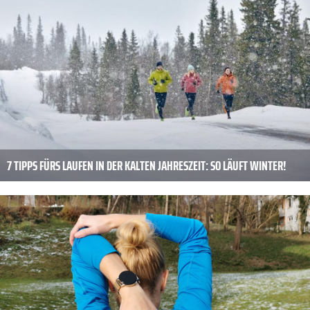
7 TIPPS FÜRS LAUFEN IN DER KALTEN JAHRESZEIT: SO LÄUFT WINTER!