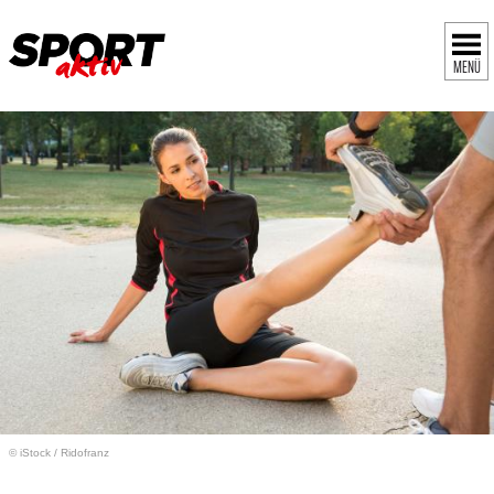
MENÜ
© iStock
/
Ridofranz