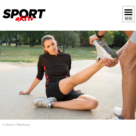
MENÜ
© iStock
/
Ridofranz