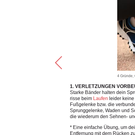
4 Gründe, w
1. VERLETZUNGEN VORB
aft in den
Füßen
notwendig, um
Starke Bänder halten dein Sp
 Risiko, beim Gehen auf hohen
risse beim
Laufen
leider kein
Fußgelenke bzw. die verbunde
Sprunggelenke, Waden und Sc
die wiederum den Sehnen- und
* Eine einfache Übung, um dein
Entfernung mit dem Rücken zu 