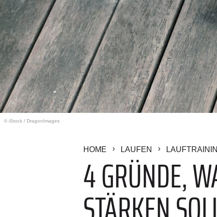
© iStock
/
DragonImages
HOME
LAUFEN
LAUFTRAINI
4 GRÜNDE, WA
TÄRKEN SOLL