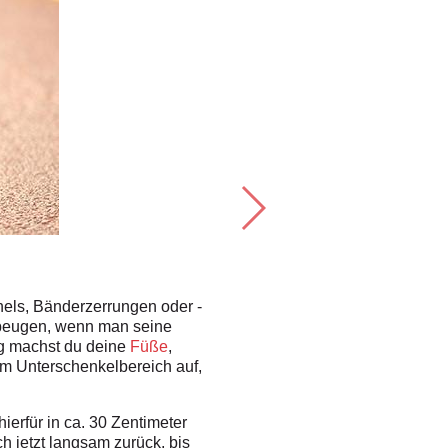
4 Gründe, war
2. LAUFSCHRITT VERBESSE
els, Bänderzerrungen oder -
Stabile Sprunggelenke können d
rbeugen, wenn man seine
korrekten Laufschritt schafft. Wi
ng machst du deine
Füße
,
Laufstil
wird viel athletischer wi
m Unterschenkelbereich auf,
du sogar noch schneller laufen.
ierfür in ca. 30 Zentimeter
h jetzt langsam zurück, bis