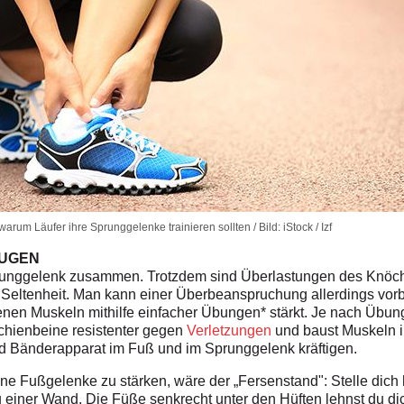
arum Läufer ihre Sprunggelenke trainieren sollten / Bild: iStock / Izf
EUGEN
runggelenk zusammen. Trotzdem sind Überlastungen des Knöch
e Seltenheit. Man kann einer Überbeanspruchung allerdings vo
nen Muskeln mithilfe einfacher Übungen* stärkt. Je nach Übu
hienbeine resistenter gegen
Verletzungen
und baust Muskeln i
 Bänderapparat im Fuß und im Sprunggelenk kräftigen.
e Fußgelenke zu stärken, wäre der „Fersenstand": Stelle dich h
einer Wand. Die Füße senkrecht unter den Hüften lehnst du dic