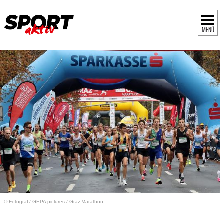
MENÜ
© Fotograf
/
GEPA pictures / Graz Marathon