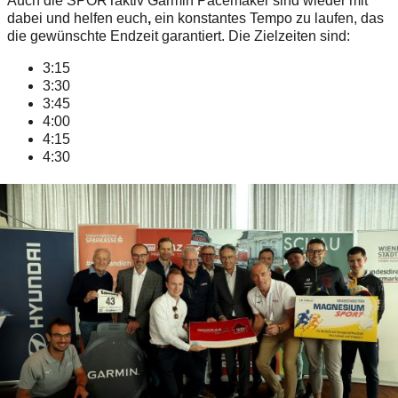
Auch die
SPORTaktiv Garmin Pacemaker sind wieder mit
dabei und helfen euch
,
ein konstantes Tempo zu laufen, das
die gewünschte Endzeit garantiert. Die Zielzeiten sind:
3:15
3:30
3:45
4:00
4:15
4:30