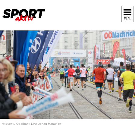
MENÜ
© Event
/
Oberbank Linz Donau Marathon