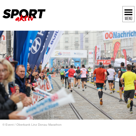
MENÜ
© Event
/
Oberbank Linz Donau Marathon