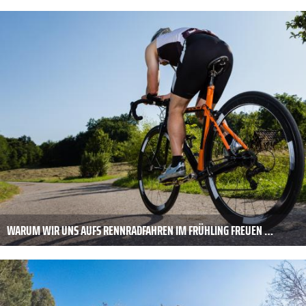
WARUM WIR UNS AUFS RENNRADFAHREN IM FRÜHLING FREUEN …