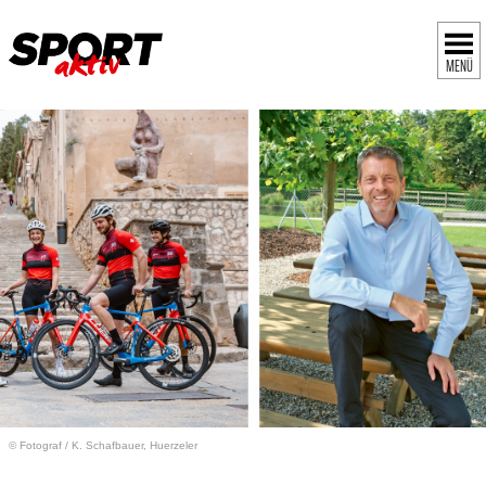
MENÜ
© Fotograf
/
K. Schafbauer, Huerzeler