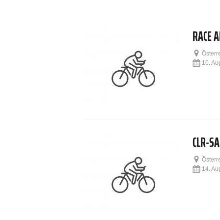
RACE 
Österr
10. Au
CLR-S
Österr
14. Au