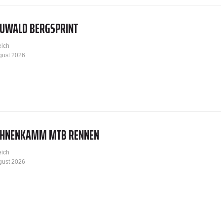
AUWALD BERGSPRINT
eich
gust 2026
HAHNENKAMM MTB RENNEN
eich
gust 2026