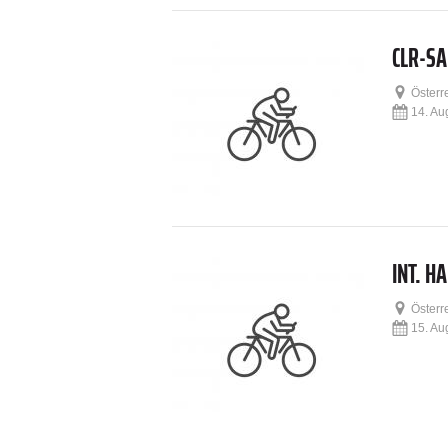
CLR-S
Österr
14. Au
INT. 
Österr
15. Au