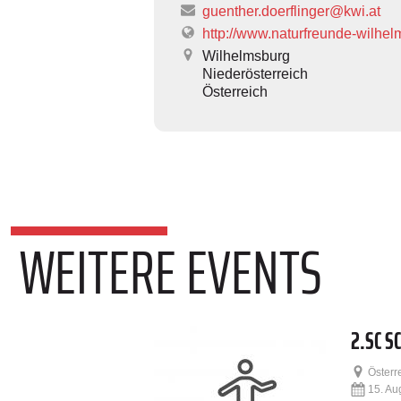
guenther.doerflinger@kwi.at
http://www.naturfreunde-wilhel
Wilhelmsburg
Niederösterreich
Österreich
WEITERE EVENTS
2.SC S
Österr
15. Au