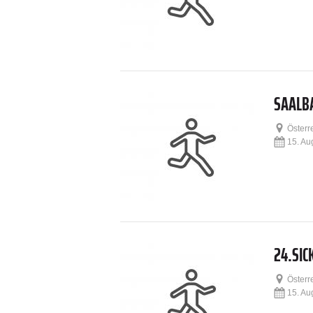
SAALBA
Österr
15. Au
24.SIC
Österr
15. Au