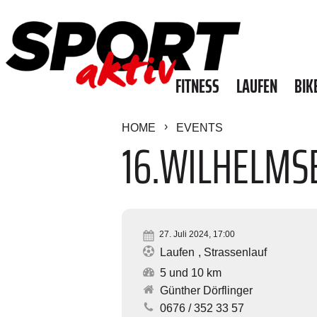
FITNESS
LAUFEN
BIK
HOME
EVENTS
16.WILHELMS
27. Juli 2024, 17:00
Laufen
Strassenlauf
5 und 10 km
Günther Dörflinger
0676 / 352 33 57