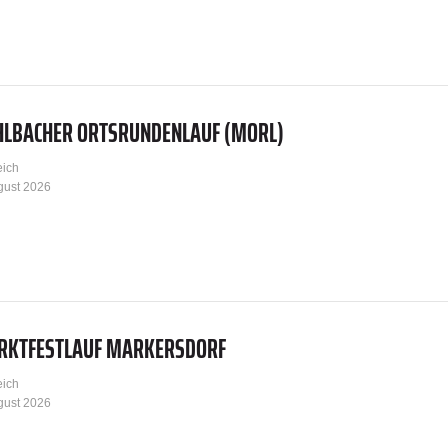
HLBACHER ORTSRUNDENLAUF (MORL)
eich
gust 2026
RKTFESTLAUF MARKERSDORF
eich
gust 2026