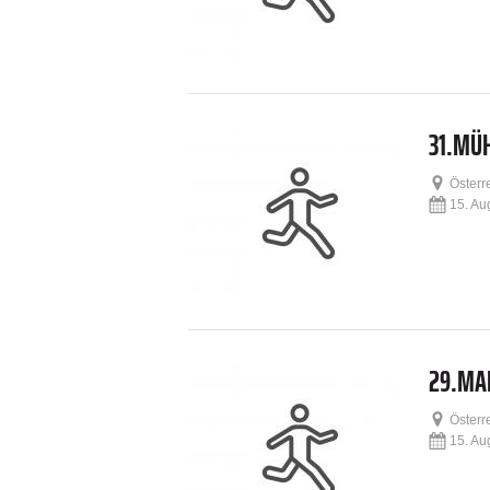
31.MÜ
Österr
15. Au
29.MA
Österr
15. Au