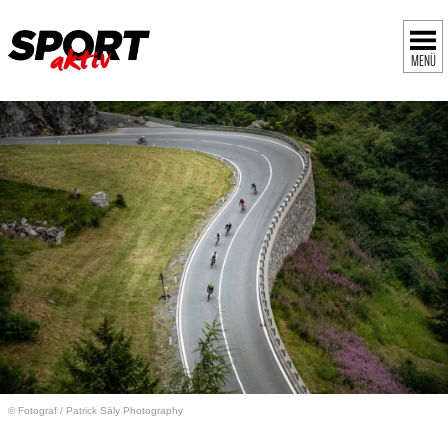
MENÜ
© Fotograf
/
Patrick Säly Photography