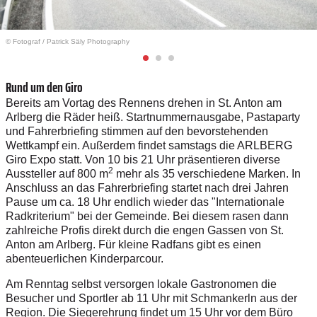
© Fotograf
/
Patrick Säly Photography
Rund um den Giro
Bereits am Vortag des Rennens drehen in St. Anton am
Arlberg die Räder heiß. Startnummernausgabe, Pastaparty
und Fahrerbriefing stimmen auf den bevorstehenden
Wettkampf ein. Außerdem findet samstags die ARLBERG
Giro Expo statt. Von 10 bis 21 Uhr präsentieren diverse
2
Aussteller auf 800 m
mehr als 35 verschiedene Marken. In
Anschluss an das Fahrerbriefing startet nach drei Jahren
Pause um ca. 18 Uhr endlich wieder das "Internationale
Radkriterium" bei der Gemeinde.
Bei diesem rasen dann
zahlreiche Profis direkt durch die engen Gassen von St.
Anton am Arlberg
. Für kleine Radfans gibt es einen
abenteuerlichen Kinderparcour.
Am Renntag selbst versorgen lokale Gastronomen die
Besucher und Sportler ab 11 Uhr mit Schmankerln aus der
Region. Die Siegerehrung findet um 15 Uhr vor dem Büro