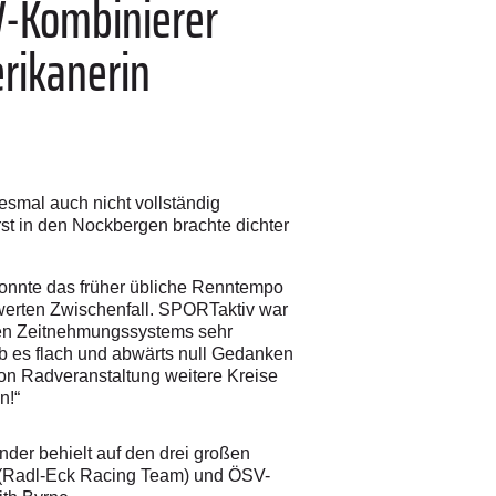
V-Kombinierer
erikanerin
smal auch nicht vollständig
rst in den Nockbergen brachte dichter
onnte das früher übliche Renntempo
werten Zwischenfall.
SPORTaktiv war
euen Zeitnehmungssystems sehr
b es flach und abwärts null Gedanken
von Radveranstaltung weitere Kreise
n!“
der behielt auf den drei großen
an (Radl-Eck Racing Team) und ÖSV-