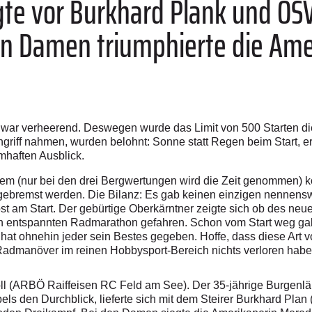
egte vor Burkhard Plank und ÖS
den Damen triumphierte die Am
war verheerend. Deswegen wurde das Limit von 500 Starten die
griff nahmen, wurden belohnt: Sonne statt Regen beim Start, e
mhaften Ausblick.
em (nur bei den drei Bergwertungen wird die Zeit genommen) k
sgebremst werden. Die Bilanz: Es gab keinen einzigen nennens
lbst am Start. Der gebürtige Oberkärntner zeigte sich ob des n
olch entspannten Radmarathon gefahren. Schon vom Start weg ga
hat ohnehin jeder sein Bestes gegeben. Hoffe, dass diese Art 
e Radmanöver im reinen Hobbysport-Bereich nichts verloren habe
ll (ARBÖ Raiffeisen RC Feld am See). Der 35-jährige Burgenlän
els den Durchblick, lieferte sich mit dem Steirer Burkhard Pl