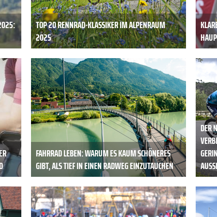
2025:
TOP 20 RENNRAD-KLASSIKER IM ALPENRAUM
KLARE
2025
HAUP
DER 
VERB
ER
FAHRRAD LEBEN: WARUM ES KAUM SCHÖNERES
GERI
D
GIBT, ALS TIEF IN EINEN RADWEG EINZUTAUCHEN
AUSS