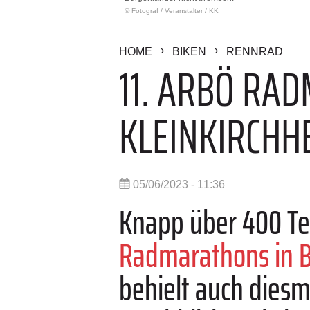
© Fotograf
/
Veranstalter / KK
HOME
BIKEN
RENNRAD
11. ARBÖ RA
KLEINKIRCHHE
05/06/2023 - 11:36
Knapp über 400 Te
Radmarathons in B
behielt auch diesm