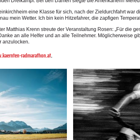
nden Dreikampf. Bei den Damen siegte die Amerikanerin Meredi
leinkirchheim eine Klasse für sich, nach der Zieldurchfahrt war 
enau mein Wetter. Ich bin kein Hitzefahrer, die zapfigen Temper
r Matthias Krenn streute der Veranstaltung Rosen: „Für die ges
Danke an alle Helfer und an alle Teilnehmer. Möglicherweise gi
r anzulocken.
kaernten-radmarathon.at
.