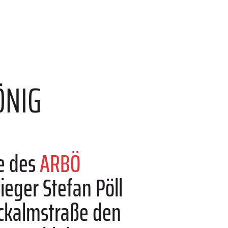
ÖNIG
ge des
ARBÖ
Sieger Stefan Pöll
ockalmstraße den