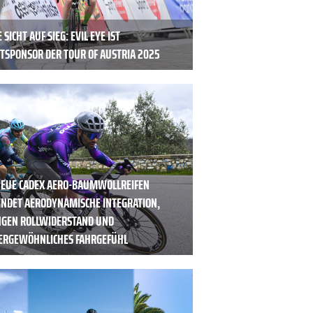
 SICHT AUF SIEG: EVIL EYE IST
TSPONSOR DER TOUR OF AUSTRIA 2025
NEUE CADEX AERO-BAUMWOLLREIFEN
INDET AERODYNAMISCHE INTEGRATION,
NGEN ROLLWIDERSTAND UND
ERGEWÖHNLICHES FAHRGEFÜHL