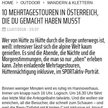
HOME
OUTDOOR
WANDERN & KLETTERN
10 MEHRTAGESTOUREN IN ÖSTERREICH,
DIE DU GEMACHT HABEN MUSST
11/07/2018 - 15:37
Wer von Hütte zu Hütte durch die Berge unterwegs ist,
weiß: intensiver lässt sich die alpine Welt kaum
genießen. Es sind die Abende, die Nächte und die
Morgenstimmungen, die man so nur „oben“ erleben
kann. Zehn einladende Mehrtagestouren,
Hüttennächtigung inklusive, im SPORTaktiv-Porträt.
Binnen weniger Minuten wird es ruhig im Hannoverhaus.
Immer um knapp nach 16 Uhr. Logisch. Um 16.30 Uhr fährt
das letzte Mal die Ankogelbahn talwärts. Und die wollen sie
erreichen, all die Besucher, die schnell zum Schauen – und
weil die Berg-/Talfahrt mit Kärnten Card inklusive ist, hinauf