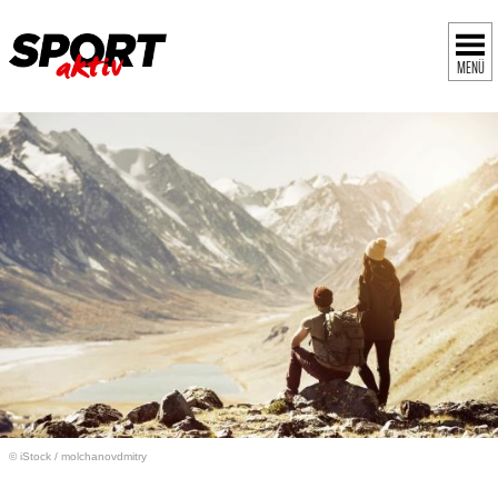
MENÜ
© iStock
/
molchanovdmitry