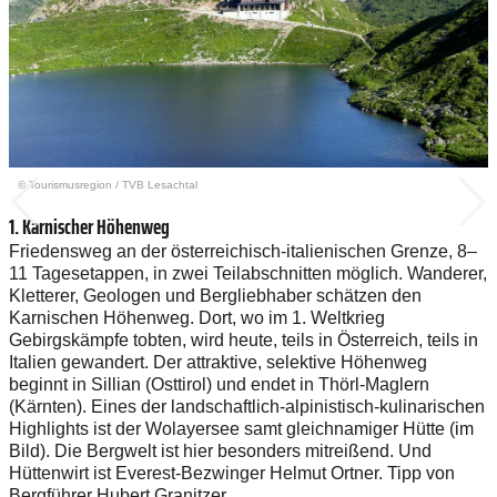
© Tourismusregion
/
TVB Lesachtal
1. Karnischer Höhenweg
Friedensweg an der österreichisch-italienischen Grenze, 8–
11 Tagesetappen, in zwei Teilabschnitten möglich. Wanderer,
Kletterer, Geologen und Bergliebhaber schätzen den
Karnischen Höhenweg. Dort, wo im 1. Weltkrieg
Gebirgskämpfe tobten, wird heute, teils in Österreich, teils in
Italien gewandert. Der attraktive, selektive Höhenweg
beginnt in Sillian (Osttirol) und endet in Thörl-Maglern
(Kärnten). Eines der landschaftlich-alpinistisch-kulinarischen
Highlights ist der Wolayersee samt gleichnamiger Hütte (im
Bild). Die Bergwelt ist hier besonders mitreißend. Und
Hüttenwirt ist Everest-Bezwinger Helmut Ortner. Tipp von
Bergführer Hubert Granitzer.