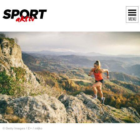
MENÜ
© Getty Images
/
E+ / miljko