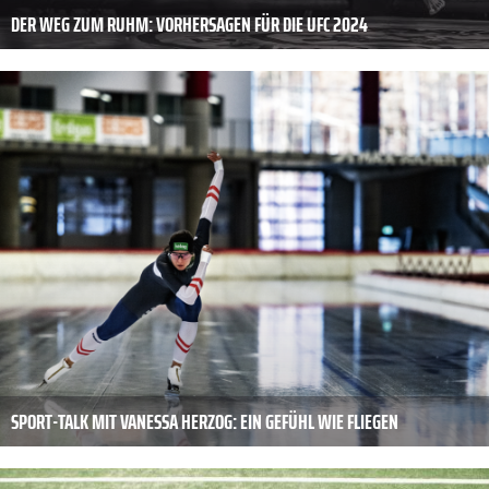
DER WEG ZUM RUHM: VORHERSAGEN FÜR DIE UFC 2024
SPORT-TALK MIT VANESSA HERZOG: EIN GEFÜHL WIE FLIEGEN