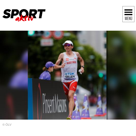
MENÜ
© ÖLV