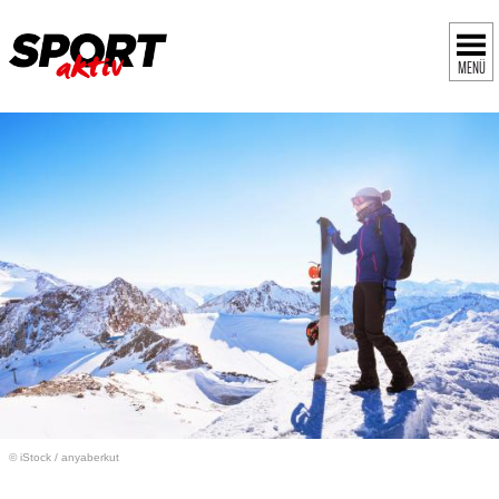
MENÜ
© iStock
/
anyaberkut