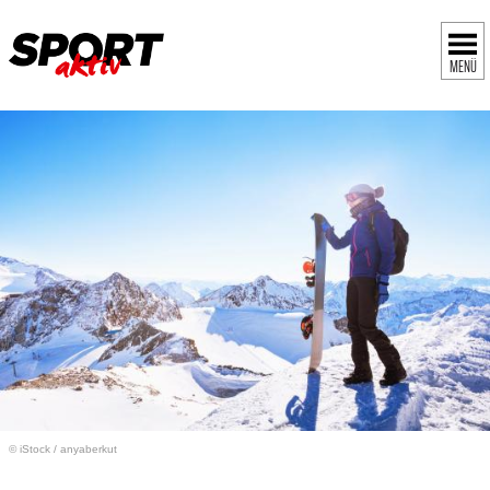
MENÜ
© iStock
/
anyaberkut